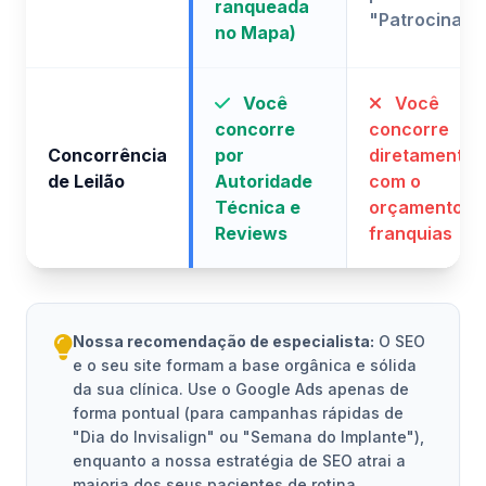
ranqueada
"Patrocinado
no Mapa)
Você
Você
concorre
concorre
Concorrência
por
diretamente
de Leilão
Autoridade
com o
Técnica e
orçamento d
Reviews
franquias
Nossa recomendação de especialista:
O SEO
e o seu site formam a base orgânica e sólida
da sua clínica. Use o Google Ads apenas de
forma pontual (para campanhas rápidas de
"Dia do Invisalign" ou "Semana do Implante"),
enquanto a nossa estratégia de SEO atrai a
maioria dos seus pacientes de rotina