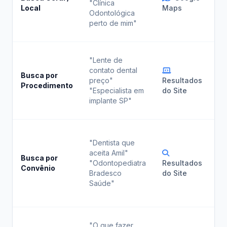
"Clínica
Local
Maps
Má
Odontológica
Re
perto de mim"
so
Cr
"Lente de
pá
contato dental
Busca por
me
preço"
Resultados
Procedimento
ot
"Especialista em
do Site
pa
implante SP"
es
Ta
"Dentista que
se
aceita Amil"
co
Busca por
"Odontopediatra
Resultados
es
Convênio
Bradesco
do Site
no
Saúde"
se
si
Im
"O que fazer