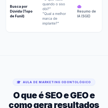
de
quando o siso
Busca por
es
dói?"
Dúvida (Topo
Resumo de
(S
"Qual a melhor
de Funil)
IA (SGE)
li
marca de
In
implante?"
Ar
AULA DE MARKETING ODONTOLÓGICO
O que é SEO e GEO e
como gera resultados