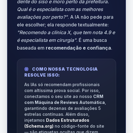
dente do siso e moro perto da prefeitura.
Qual é o especialista com as melhores
avaliações por perto?"
. A IA não pede para
ele escolher; ela responde textualmente:
"Recomendo a clínica X, que tem nota 4.9 e
é especialista em cirurgia"
. É uma busca
baseada em
recomendação e confiança
.
COMO NOSSA TECNOLOGIA
RESOLVE ISSO:
As IAs só recomendam profissionais
com altíssima prova social. Por isso,
conectamos o seu site ao nosso
CRM
com Máquina de Reviews Automática
,
garantindo dezenas de avaliações 5
estrelas contínuas. Além disso,
injetamos
Dados Estruturados
(Schema.org)
no código-fonte do site
— são etiquetas ocultas que dizem