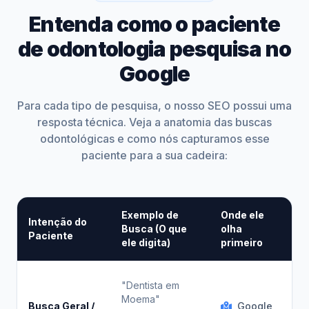
Entenda como o paciente
de odontologia pesquisa no
Google
Para cada tipo de pesquisa, o nosso SEO possui uma
resposta técnica. Veja a anatomia das buscas
odontológicas e como nós capturamos esse
paciente para a sua cadeira:
Exemplo de
Onde ele
A 
Intenção do
Busca (O que
olha
de
Paciente
ele digita)
primeiro
Ap
Ot
"Dentista em
G
Moema"
Busca Geral /
Google
Ne