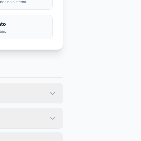
dos no sistema.
nto
ram.