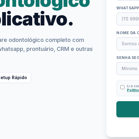
WHATSAP
licativo.
NOME DA C
ware odontológico completo com
 whatsapp, prontuário, CRM e outras
SENHA SE
etup Rápido
Li e c
Políti