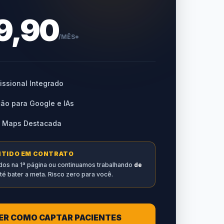
9,90
/MÊS*
fissional Integrado
ão para Google e IAs
o Maps Destacada
TIDO EM CONTRATO
dos na 1ª página ou continuamos trabalhando
de
té bater a meta. Risco zero para você.
ER COMO CAPTAR PACIENTES