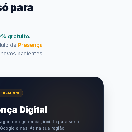
só para
% gratuito
.
dulo de
Presença
 novos pacientes.
 PREMIUM
nça Digital
agar para gerenciar, invista para ser o
 Google e nas IAs na sua região.