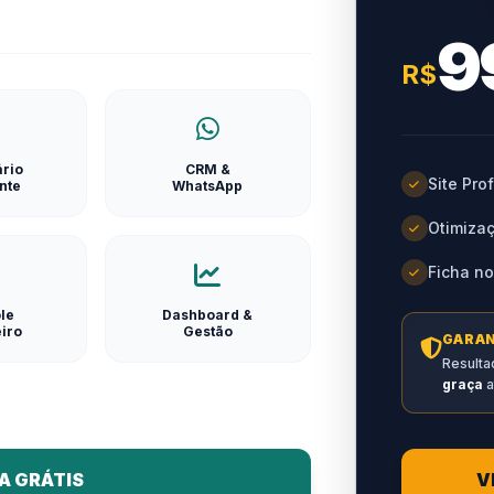
9
R$
rio
CRM &
Site Pro
ente
WhatsApp
Otimizaç
Ficha n
le
Dashboard &
iro
Gestão
GARAN
Resulta
graça
a
A GRÁTIS
V