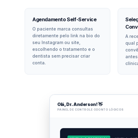
Agendamento Self-Service
Seleç
Conv
O paciente marca consultas
diretamente pelo link na bio do
A rec
seu Instagram ou site,
qual 
escolhendo o tratamento e o
convê
dentista sem precisar criar
antes
conta.
clínic
Olá, Dr. Anderson! 👋
PAINEL DE CONTROLE ODONTO LÓGICOS